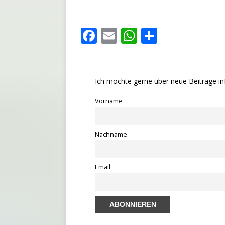
F
E
W
T
a
m
h
ei
c
ai
at
le
e
l
s
n
Ich möchte gerne über neue Beiträge in
b
A
Vorname
o
p
o
p
Nachname
k
Email