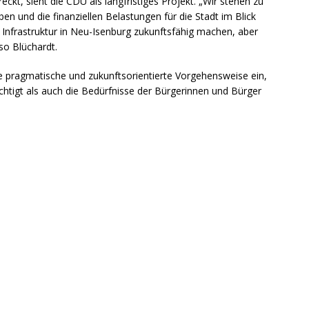
eckt, sieht die CDU als langfristiges Projekt. „Wir stehen zu
ben und die finanziellen Belastungen für die Stadt im Blick
lle Infrastruktur in Neu-Isenburg zukunftsfähig machen, aber
 so Blüchardt.
ne pragmatische und zukunftsorientierte Vorgehensweise ein,
chtigt als auch die Bedürfnisse der Bürgerinnen und Bürger