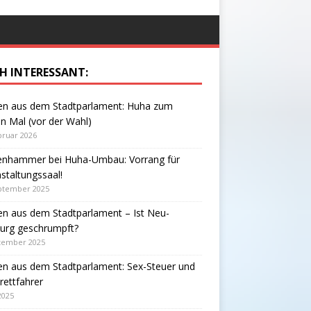
H INTERESSANT:
zen aus dem Stadtparlament: Huha zum
en Mal (vor der Wahl)
bruar 2026
enhammer bei Huha-Umbau: Vorrang für
staltungssaal!
eptember 2025
en aus dem Stadtparlament – Ist Neu-
burg geschrumpft?
ptember 2025
en aus dem Stadtparlament: Sex-Steuer und
brettfahrer
 2025