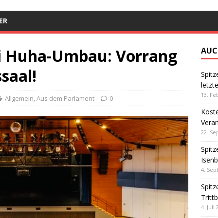
ER
i Huha-Umbau: Vorrang
AUC
saal!
Spit
letzt
13. Fe
Allgemein
,
Aus dem Parlament
0
Kost
Veran
22. S
Spitz
Isen
4. Se
Spitz
Tritt
4. Juli