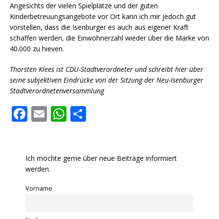
Angesichts der vielen Spielplätze und der guten
Kinderbetreuungsangebote vor Ort kann ich mir jedoch gut
vorstellen, dass die Isenburger es auch aus eigener Kraft
schaffen werden, die Einwohnerzahl wieder über die Marke von
40.000 zu hieven.
Thorsten Klees ist CDU-Stadtverordneter und schreibt hier über
seine subjektiven Eindrücke von der Sitzung der Neu-Isenburger
Stadtverordnetenversammlung
F
E
W
T
a
m
h
ei
c
ai
at
le
e
l
s
n
Ich möchte gerne über neue Beiträge informiert
werden.
b
A
o
p
Vorname
o
p