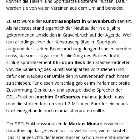
können die Hallen- und Sportplätze kostenfrei nutzen. Dafür
werden sie von vielen Vereinen aus dem Umland beneidet.
Zuletzt wurde der
Kunstrasenplatz in Gravenbruch
saniert.
Als nächstes stand eigentlich der Neubau der in die Jahre
gekommenen Umkleiden in Gravenbruch auf der Agenda. Weil
nun allerdings einer der Kunstrasenplätze im Sportpark
aufgrund der starken Beanspruchung dringend saniert werden
muss, da sonst sogar eine Schließung des Platzes droht,
schlug Sportdezernent
Christian Beck
den Stadtverordneten
vor, die Sanierung des Kunstrasenplatzes vorzuziehen und
dafür den Neubau der Umkleiden in Gravenbruch nach hinten
zu schieben. Für diesen Vorschlag gab es im Parlament breite
Zustimmung. Der kultur- und sportpolitische Sprecher der
CDU-Fraktion
Joachim Großpersky
mahnte jedoch, dass
man die stolzen Kosten von 1,2 Millionen Euro für ein neues
Umkleidegebäude noch einmal überprüfen sollte.
Der SPD-Fraktionsvorsitzende
Markus Munari
erwiderte
daraufhin lapidar: „Es wird halt so viel kosten, wie es kostet“.
Das ist angesichts der leeren Kassen schon eine erstaunliche